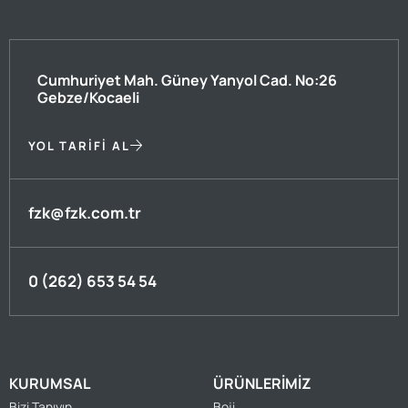
Cumhuriyet Mah. Güney Yanyol Cad. No:26
Gebze/Kocaeli
YOL TARIFI AL
fzk@fzk.com.tr
0 (262) 653 54 54
KURUMSAL
ÜRÜNLERIMIZ
Bizi Tanıyın
Boji