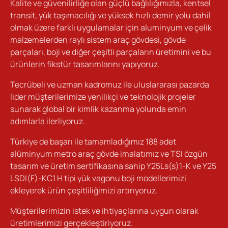
Kalite ve güvenilirliğe olan güçlü bağlılığımızla, kentsel
transit, yük taşımacılığı ve yüksek hızlı demir yolu dahil
olmak üzere farklı uygulamalar için aluminyum ve çelik
malzemelerden raylı sistem araç gövdesi, gövde
parçaları, boji ve diğer çeşitli parçaların üretimini ve bu
ürünlerin fikstür tasarımlarını yapıyoruz.
Tecrübeli ve uzman kadromuz ile uluslararası pazarda
lider müşterilerimize yenilikçi ve teknolojik projeler
sunarak global bir kimlik kazanma yolunda emin
adımlarla ilerliyoruz.
Türkiye de başarı ile tamamladığımız 188 adet
alüminyum metro araç gövde imalatımız ve TSI özgün
tasarım ve üretim sertifikasına sahip Y25Ls(s)1-K ve Y25
LSDI(F)-KC1 H tipi yük vagonu boji modellerimizi
ekleyerek ürün çeşitliliğimizi artırıyoruz.
Müşterilerimizin istek ve ihtiyaçlarına uygun olarak
üretimlerimizi gerçekleştiriyoruz.