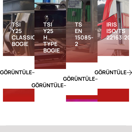
TSI
TSI
TS
IRIS
Y25
Y25
EN
ISO/TS
CLASSIC
H
15085-
22163:201
BOGIE
TYPE
2​
BOGIE
GÖRÜNTÜLE
GÖRÜNTÜLE
GÖRÜNTÜLE
GÖRÜNTÜLE