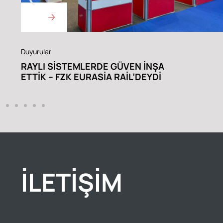
Duyurular
RAYLI SISTEMLERDE GÜVEN İNŞA
ETTIK – FZK EURASIA RAIL’DEYDI
İLETIŞIM