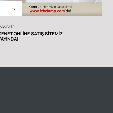
Duyu
uyurular
DE
KENET ONLINE SATIŞ SITEMIZ
İŞ 
YAYINDA!