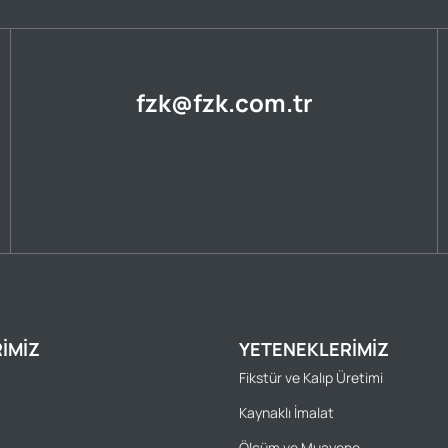
fzk@fzk.com.tr
IMIZ
YETENEKLERIMIZ
Fikstür ve Kalıp Üretimi
Kaynaklı İmalat
Ölçüm ve Muayene